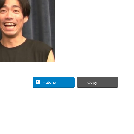
uesky
Hatena
Copy