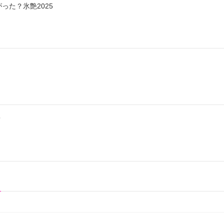
った？氷艶2025
？