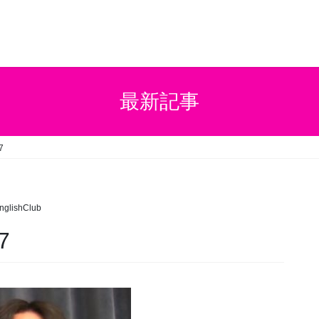
最新記事
7
glishClub
7