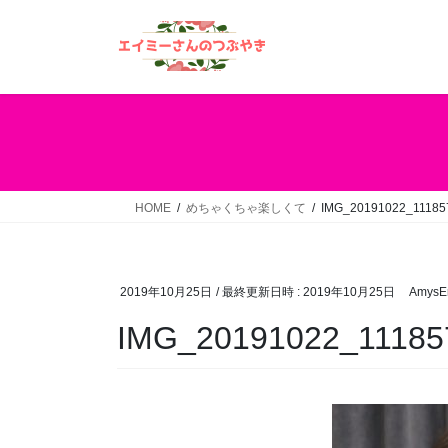
コ
ナ
ン
ビ
テ
ゲ
ン
ー
ツ
シ
へ
ョ
ス
ン
キ
に
ッ
移
HOME
めちゃくちゃ楽しくて
IMG_20191022_11185
プ
動
2019年10月25日
/ 最終更新日時 :
2019年10月25日
AmysEn
IMG_20191022_11185