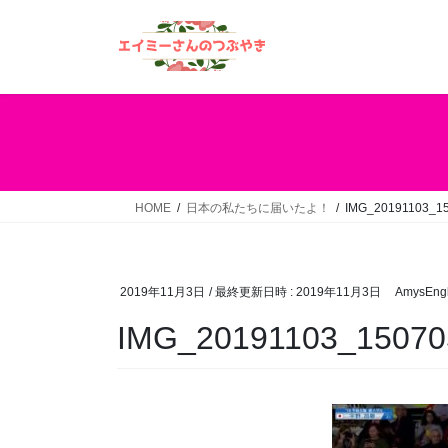
コ
ナ
ン
ビ
テ
ゲ
ン
ー
ツ
シ
へ
ョ
ス
ン
キ
に
ッ
移
HOME
日本の私たちに届いたよ！
IMG_20191103_1
プ
動
2019年11月3日
/ 最終更新日時 :
2019年11月3日
AmysEngl
IMG_20191103_15070