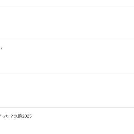
バ
った？氷艶2025