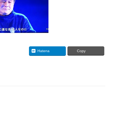
uesky
Hatena
Copy