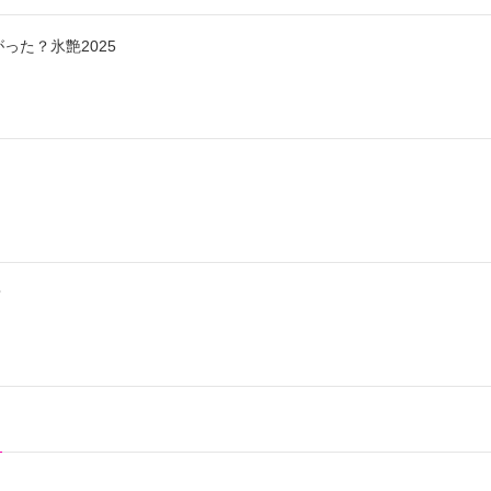
った？氷艶2025
？