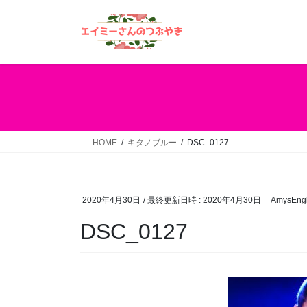
コ
ナ
ン
ビ
テ
ゲ
ン
ー
ツ
シ
へ
ョ
ス
ン
キ
に
ッ
移
HOME
キタノブルー
DSC_0127
プ
動
2020年4月30日
/ 最終更新日時 :
2020年4月30日
AmysEngl
DSC_0127