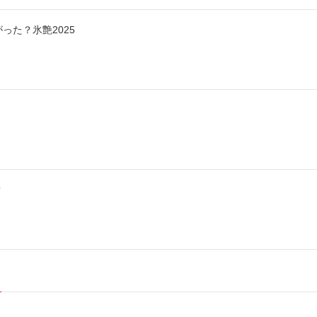
った？氷艶2025
？