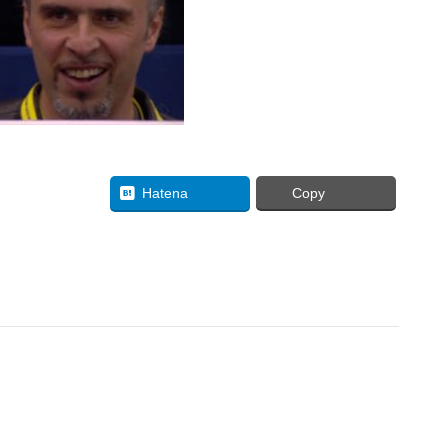
uesky
Hatena
Copy