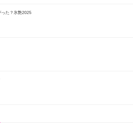
った？氷艶2025
？