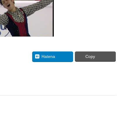
uesky
Hatena
Copy