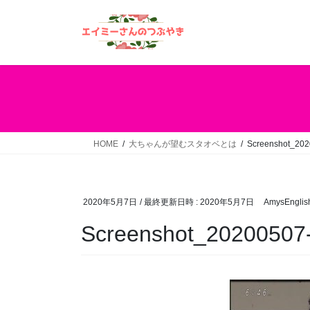
コ
ナ
ン
ビ
テ
ゲ
ン
ー
ツ
シ
へ
ョ
ス
ン
キ
に
ッ
移
HOME
大ちゃんが望むスタオベとは
Screenshot_20
プ
動
2020年5月7日
/ 最終更新日時 :
2020年5月7日
AmysEnglis
Screenshot_20200507