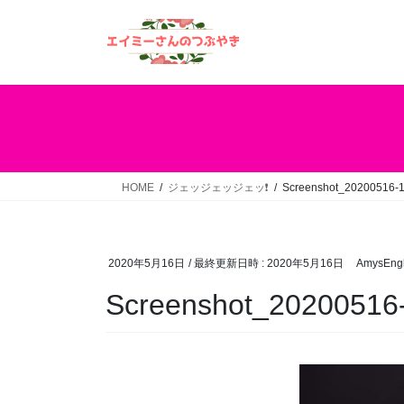
コ
ナ
ン
ビ
テ
ゲ
ン
ー
ツ
シ
へ
ョ
ス
ン
キ
に
ッ
移
HOME
ジェッジェッジェッ❗️
Screenshot_20200516-
プ
動
2020年5月16日
/ 最終更新日時 :
2020年5月16日
AmysEngl
Screenshot_20200516