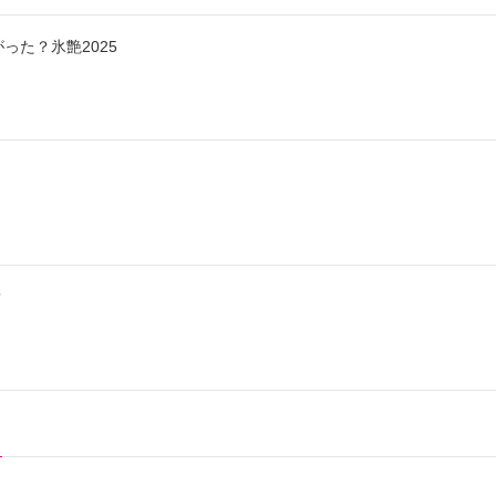
った？氷艶2025
？