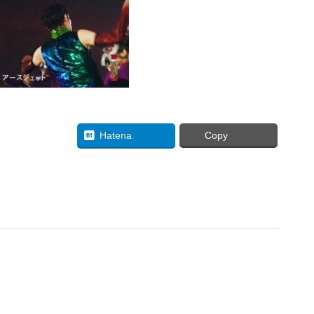
uesky
Hatena
Copy