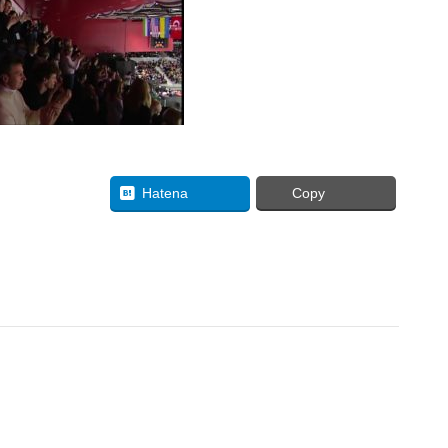
uesky
Hatena
Copy