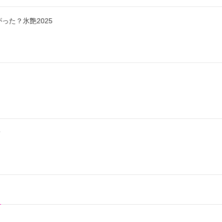
った？氷艶2025
？