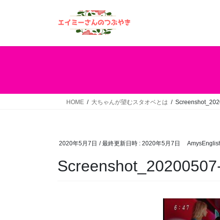
コ
ナ
ン
ビ
テ
ゲ
ン
ー
ツ
シ
へ
ョ
ス
ン
キ
に
ッ
移
HOME
大ちゃんが望むスタオベとは
Screenshot_20
プ
動
2020年5月7日
/ 最終更新日時 :
2020年5月7日
AmysEnglis
Screenshot_20200507