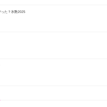
った？氷艶2025
？