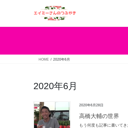
コ
ナ
ン
ビ
テ
ゲ
ン
ー
ツ
シ
へ
ョ
ス
ン
キ
に
ッ
移
HOME
2020年6月
プ
動
2020年6月
2020年6月28日
高橋大輔の世界
もう何度も記事に書いてきた