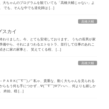
、大ちゃんのプログラムを観ていても「高橋大輔じゃない」よ
 でも、そんな中でも道化師は […]
高橋大輔
グスカイ
終わりました。今、とても安堵しております。 うちの長男が家
準備やら、それにまつわるエトセトラ、並行して仕事のあれこ
きに家の家事と、 笑えてくる程、 […]
高橋大輔
ＰＡＲＫ(￣∇￣)ノ” 私ゃ、貴重な、動く大ちゃんを見られる
らもう何も手につかず…Ψ(￣∇￣)Ψアハハ… 何よりも嬉しか
終始、穏 […]