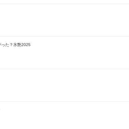
った？氷艶2025
？