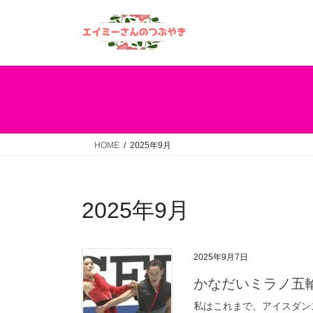
コ
ナ
ン
ビ
テ
ゲ
ン
ー
ツ
シ
へ
ョ
ス
ン
キ
に
ッ
移
HOME
2025年9月
プ
動
2025年9月
2025年9月7日
かなだいミラノ五
私はこれまで、アイスダン