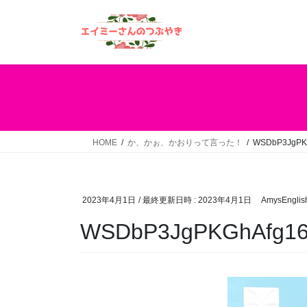
コ
ナ
ン
ビ
テ
ゲ
ン
ー
ツ
シ
へ
ョ
ス
ン
キ
に
ッ
移
HOME
か、かぉ、かおりって言った！
WSDbP3JgPKG
プ
動
2023年4月1日
/ 最終更新日時 :
2023年4月1日
AmysEnglis
WSDbP3JgPKGhAfg16