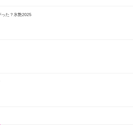
った？氷艶2025
？