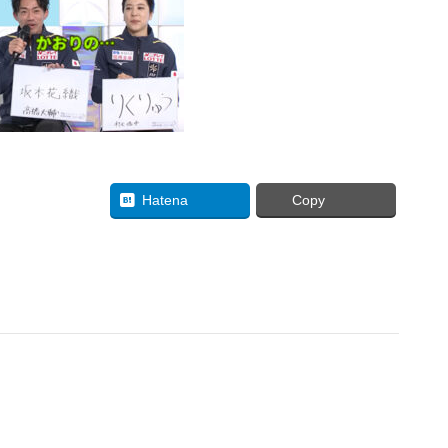
uesky
Hatena
Copy