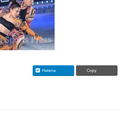
uesky
Hatena
Copy