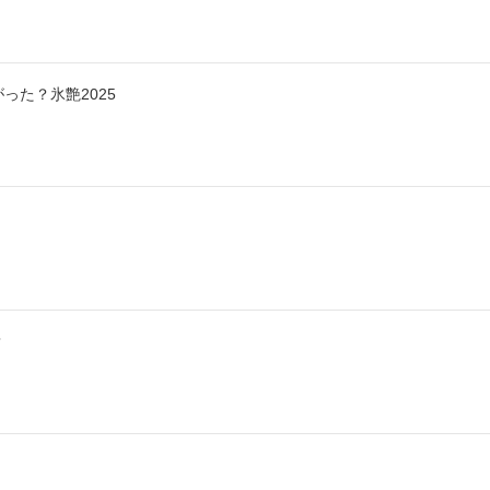
った？氷艶2025
？