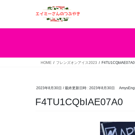
コ
ナ
ン
ビ
テ
ゲ
ン
ー
ツ
シ
へ
ョ
ス
ン
キ
に
ッ
移
HOME
フレンズオンアイス2023
F4TU1CQbIAE07A0
プ
動
2023年8月30日
/ 最終更新日時 :
2023年8月30日
AmysEngl
F4TU1CQbIAE07A0